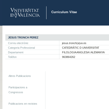
Curriculum Vitae
JESUS TRONCH PEREZ
Correu electrònic
jesus.tronch(a)uv.es
Categoria Professional
CATEDRÀTIC D UNIVERSITAT
Departament
FILOLOGIA ANGLESA I ALEMANYA
Telèfon
963864262
Altres Publicacions
Participacions a
Congressos
Publicacions en revistes