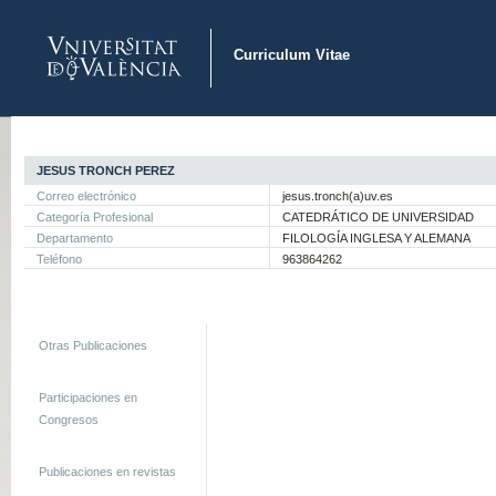
Curriculum Vitae
JESUS TRONCH PEREZ
Correo electrónico
jesus.tronch(a)uv.es
Categoría Profesional
CATEDRÁTICO DE UNIVERSIDAD
Departamento
FILOLOGÍA INGLESA Y ALEMANA
Teléfono
963864262
Otras Publicaciones
Participaciones en
Congresos
Publicaciones en revistas