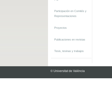
Participación en Comités y
Representaciones
Proyectos
Publicaciones en revistas
Tesis, tesinas y trabajos
© Universitat de València