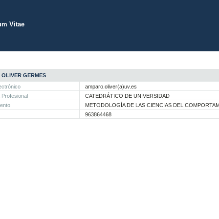
um Vitae
 OLIVER GERMES
ectrónico
amparo.oliver(a)uv.es
 Profesional
CATEDRÁTICO DE UNIVERSIDAD
ento
METODOLOGÍA DE LAS CIENCIAS DEL COMPORTA
963864468