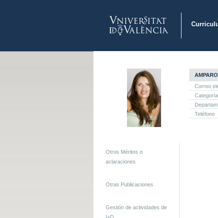
Curricul
AMPARO
Correo el
Categoría
Departam
Teléfono
Otros Méritos o
aclaraciones
Otras Publicaciones
Gestión de actividades de
I+D