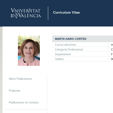
Curriculum Vitae
MARTA HARO CORTES
Correu electrònic
m
Categoria Professional
C
Departament
F
Telèfon
9
Altres Publicacions
Projectes
Publicacions en revistes